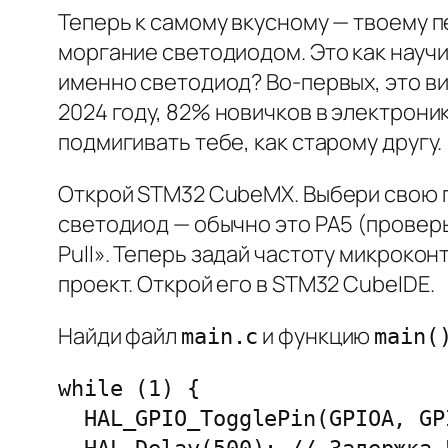
Теперь к самому вкусному — твоему п
моргание светодиодом. Это как научи
именно светодиод? Во-первых, это виз
2024 году, 82% новичков в электроник
подмигивать тебе, как старому другу.
Открой STM32 CubeMX. Выбери свою п
светодиод — обычно это PA5 (проверь 
Pull». Теперь задай частоту микроко
проект. Открой его в STM32 CubeIDE.
Найди файл
и функцию
main.c
main(
while (1) {

  HAL_GPIO_TogglePin(GPIOA, GPIO_PIN_5); // Переключаем состояние пина
