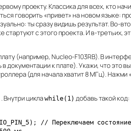
ервому проекту. Классика для всех, кто на
ться говорить «привет» на новом языке: пр
уально: ты сразу видишь результат. Во-вто
е стартуют с этого проекта. И в-третьих, э
лату (например, Nucleo-F103RB). В интерфе
в документации к плате). Укажи, что это вы
нтроллера (для начала хватит 8 МГц). Нажми
. Внутри цикла
добавь такой код:
)
while(1)