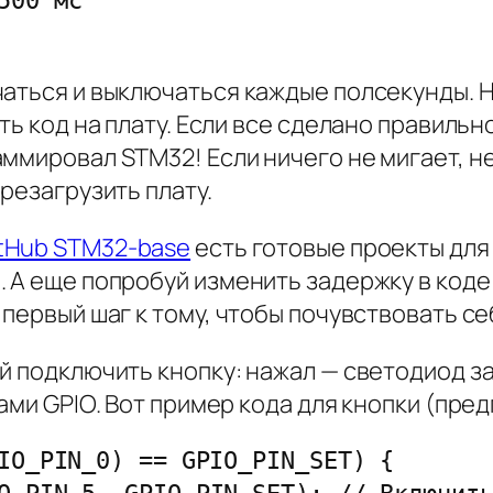
аться и выключаться каждые полсекунды. Н
ть код на плату. Если все сделано правильн
ммировал STM32! Если ничего не мигает, н
резагрузить плату.
tHub STM32-base
есть готовые проекты для
А еще попробуй изменить задержку в коде н
 первый шаг к тому, чтобы почувствовать 
й подключить кнопку: нажал — светодиод заг
ами GPIO. Вот пример кода для кнопки (пред
IO_PIN_0) == GPIO_PIN_SET) {
