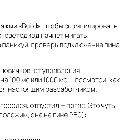
ажми «Build», чтобы скомпилировать
о, светодиод начнет мигать.
е паникуй: проверь подключение пина
 новичков: от управления
а 100 мс или 1000 мс — посмотри, как
себя настоящим разработчиком.
орелся, отпустил — погас. Это чуть
положим, она на пине PB0):