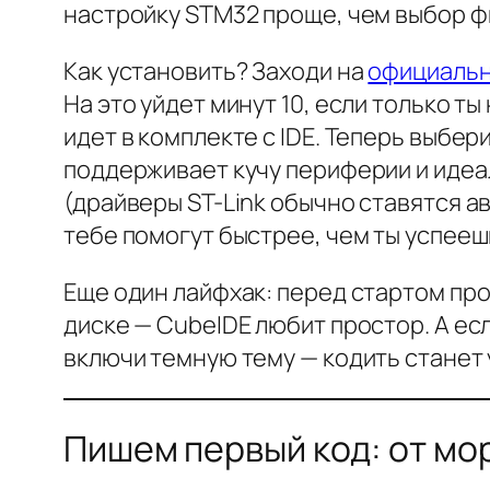
настройку STM32 проще, чем выбор фи
Как установить? Заходи на
официальны
На это уйдет минут 10, если только т
идет в комплекте с IDE. Теперь выбер
поддерживает кучу периферии и идеал
(драйверы ST-Link обычно ставятся ав
тебе помогут быстрее, чем ты успееш
Еще один лайфхак: перед стартом про
диске — CubeIDE любит простор. А ес
включи темную тему — кодить станет
Пишем первый код: от мо