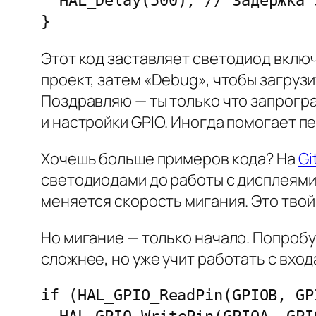
  HAL_Delay(500); // Задержка 500 мс

}
Этот код заставляет светодиод включ
проект, затем «Debug», чтобы загрузи
Поздравляю — ты только что запрогра
и настройки GPIO. Иногда помогает пе
Хочешь больше примеров кода? На
Gi
светодиодами до работы с дисплеями. 
меняется скорость мигания. Это твой
Но мигание — только начало. Попробу
сложнее, но уже учит работать с вход
if (HAL_GPIO_ReadPin(GPIOB, GP