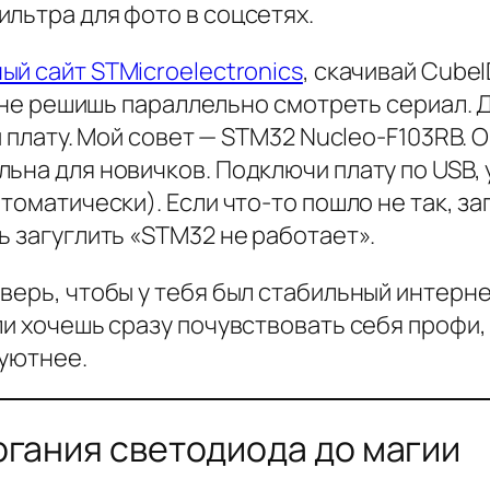
льтра для фото в соцсетях.
й сайт STMicroelectronics
, скачивай Cube
ы не решишь параллельно смотреть сериал. 
и плату. Мой совет — STM32 Nucleo-F103RB. О
ьна для новичков. Подключи плату по USB, 
томатически). Если что-то пошло не так, за
ь загуглить «STM32 не работает».
верь, чтобы у тебя был стабильный интернет
ли хочешь сразу почувствовать себя профи,
 уютнее.
ргания светодиода до магии