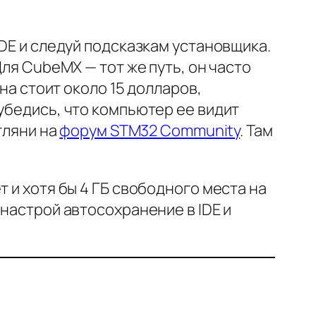
IDE и следуй подсказкам установщика.
Для CubeMX — тот же путь, он часто
на стоит около 15 долларов,
убедись, что компьютер ее видит
гляни на
форум STM32 Community
. Там
 и хотя бы 4 ГБ свободного места на
 настрой автосохранение в IDE и