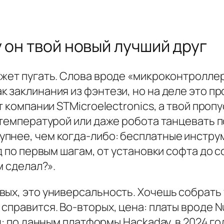
 он твой новый лучший друг
ожет пугать. Слова вроде «микроконтроллер
 заклинания из фэнтези, но на деле это пр
т компании STMicroelectronics, а твой пропу
температурой или даже робота танцевать по
пнее, чем когда-либо: бесплатные инструм
д по первым шагам, от установки софта до 
м сделал?».
вых, это универсальность. Хочешь собрать
справится. Во-вторых, цена: платы вроде Nu
нд: по данным платформы Hackaday, в 2024 г