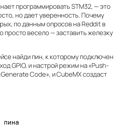
чинает программировать STM32, — это
осто, но дает уверенность. Почему
рых, по данным опросов на Reddit в
то просто весело — заставить железку
йсе найди пин, к которому подключен
ход GPIO, и настрой режим на «Push-
 «Generate Code», и CubeMX создаст