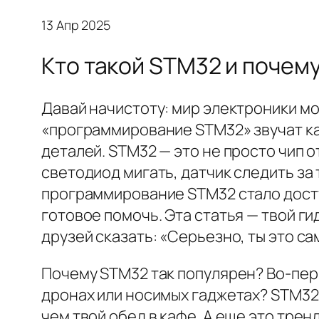
13 Апр 2025
Кто такой STM32 и почему
Давай начистоту: мир электроники м
«программирование STM32» звучат как
деталей. STM32 — это не просто чип о
светодиод мигать, датчик следить за 
программирование STM32 стало досту
готовое помочь. Эта статья — твой ги
друзей сказать: «Серьезно, ты это са
Почему STM32 так популярен? Во-пер
дронах или носимых гаджетах? STM32 
чем твой обед в кафе. А еще это тре