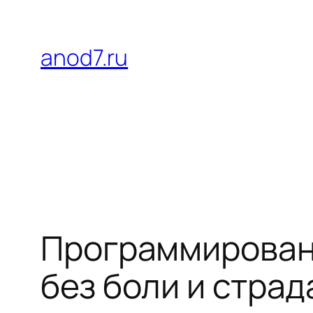
Перейти
к
anod7.ru
содержимому
Программирован
без боли и стра