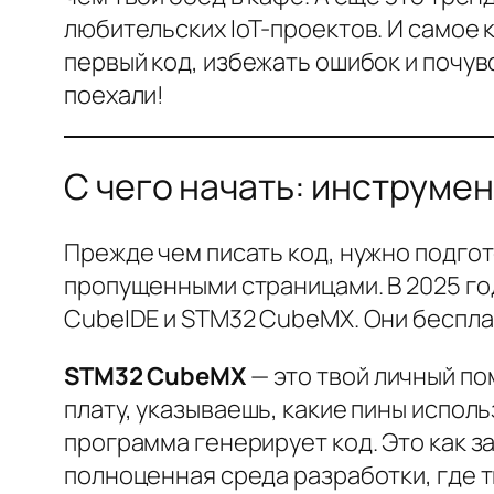
любительских IoT-проектов. И самое к
первый код, избежать ошибок и почув
поехали!
С чего начать: инструме
Прежде чем писать код, нужно подгот
пропущенными страницами. В 2025 го
CubeIDE и STM32 CubeMX. Они бесплат
STM32 CubeMX
— это твой личный п
плату, указываешь, какие пины исполь
программа генерирует код. Это как з
полноценная среда разработки, где т