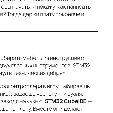
обы начать. Я покажу, как написать
в? Тогда держи плату покрепче и
собирать мебель из инструкции с
двух главных инструментов: STM32
нул в технических дебрях.
кроконтроллера в игру. Выбираешь
ка), задаешь частоту — и вуаля,
 заходя на кухню.
STM32 CubeIDE
—
шь на плату. Вместе они делают