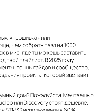
ы», «прошивка» или
още, чем собрать пазл на 1000
ск в мир, где ты можешь заставить
д твой плейлист. В 2025 году
енты, тонны гайдов и сообщество,
создания проекта, который заставит
 умный дом? Пожалуйста. Мечтаешь о
cleo или Discovery стоят дешевле,
оду STM32 использовали в 60%