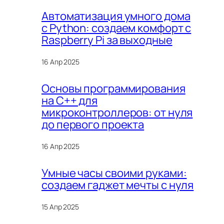
Автоматизация умного дома
с Python: создаем комфорт с
Raspberry Pi за выходные
16 Апр 2025
Основы программирования
на C++ для
микроконтроллеров: от нуля
до первого проекта
16 Апр 2025
Умные часы своими руками:
создаем гаджет мечты с нуля
15 Апр 2025