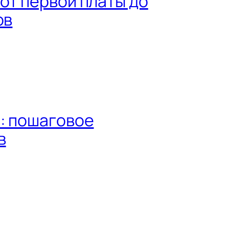
от первой платы до
ов
o: пошаговое
в