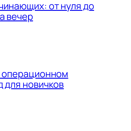
чинающих: от нуля до
а вечер
а операционном
д для новичков