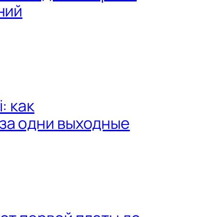
ний
: как
за одни выходные