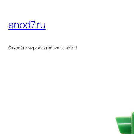
Перейти
к
anod7.ru
содержимому
Откройте мир электроники с нами!