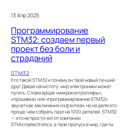
13 Апр 2025
Программирование
STM32: создаем первый
проект без боли и
страданий
STM32
Кто такой STM32 и почему он твой новый лучший
друг Давай начистоту: мир электроники может
пугать. Слова вроде «микроконтроллеры»,
«прошивка» или «программирование STM32»
звучат как заклинания из фэнтези, но на деле это
проще, чем собрать пазл на 1000 деталей. STM32
— это не просто чип от компании
STMicroelectronics, а твой пропуск в мир, где ты