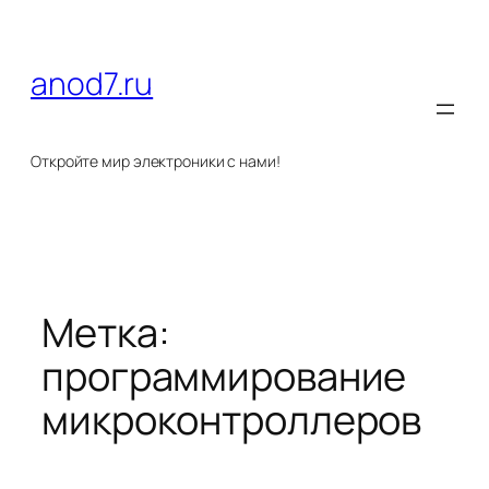
Перейти
к
содержимому
anod7.ru
Откройте мир электроники с нами!
Метка:
программирование
микроконтроллеров