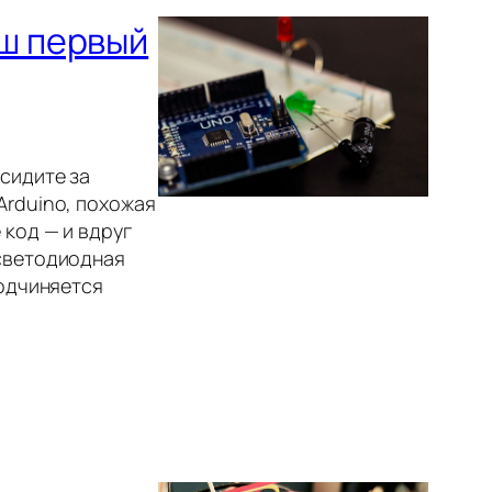
аш первый
 сидите за
Arduino, похожая
 код — и вдруг
 светодиодная
подчиняется