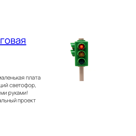
аговая
маленькая плата
щий светофор,
ими руками!
альный проект