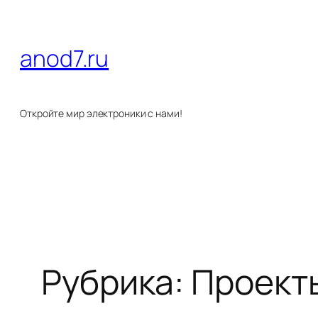
Перейти
к
anod7.ru
содержимому
Откройте мир электроники с нами!
Рубрика:
Проект