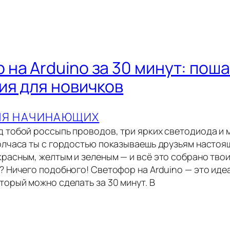
 на Arduino за 30 минут: пош
ия для новичков
ЛЯ НАЧИНАЮЩИХ
д тобой россыпь проводов, три ярких светодиода и 
полчаса ты с гордостью показываешь друзьям настоя
красным, желтым и зеленым — и всё это собрано тво
а? Ничего подобного! Светофор на Arduino — это иде
торый можно сделать за 30 минут. В