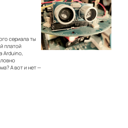
ого сериала ты
й платой
а Arduino,
словно
ма? А вот и нет —