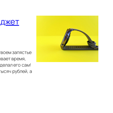
аджет
твоем запястье
ывает время,
делал его сам!
ысяч рублей, а