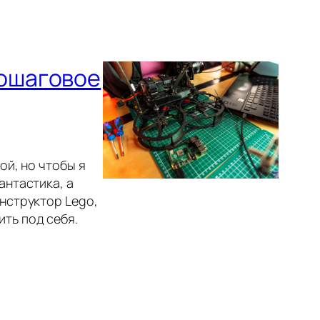
пошаговое
ой, но чтобы я
антастика, а
онструктор Lego,
ть под себя.