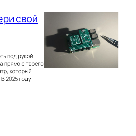
ери свой
еть под рукой
а прямо с твоего
нтр, который
 В 2025 году