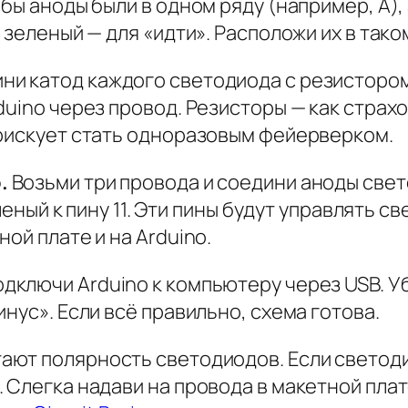
бы аноды были в одном ряду (например, A), 
 зеленый — для «идти». Расположи их в тако
ни катод каждого светодиода с резистором
duino через провод. Резисторы — как страх
 рискует стать одноразовым фейерверком.
.
Возьми три провода и соедини аноды све
еленый к пину 11. Эти пины будут управлять 
ой плате и на Arduino.
дключи Arduino к компьютеру через USB. Уб
нус». Если всё правильно, схема готова.
ают полярность светодиодов. Если светоди
 Слегка надави на провода в макетной плат