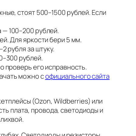
жные, стоят 500–1500 рублей. Если
а — 100–200 рублей.
ей. Для яркости бери 5 мм.
–2 рубля за штуку.
00–300 рублей.
но проверь его исправность.
качать можно с
официального сайта
етплейсы (Ozon, Wildberries) или
сть плата, провода, светодиоды и
 лихвой.
клубах. Светодиоды и резисторы