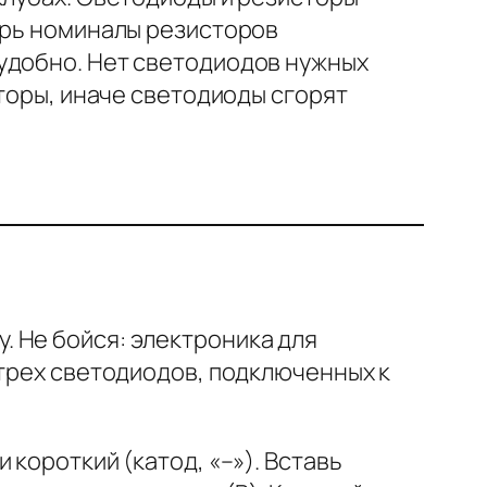
ерь номиналы резисторов
удобно. Нет светодиодов нужных
сторы, иначе светодиоды сгорят
 Не бойся: электроника для
 трех светодиодов, подключенных к
 короткий (катод, «–»). Вставь