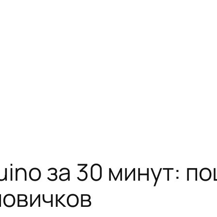
ino за 30 минут: п
новичков