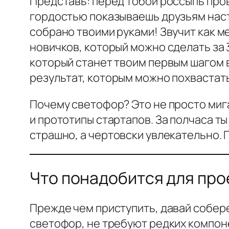
Представь: перед тобой россыпь пров
гордостью показываешь друзьям наст
собрано твоими руками! Звучит как м
новичков, который можно сделать за 3
который станет твоим первым шагом в
результат, которым можно похвастать
Почему светофор? Это не просто мига
и прототипы стартапов. За полчаса ты
страшно, а чертовски увлекательно. 
Что понадобится для про
Прежде чем приступить, давай собере
светофор, не требуют редких компон