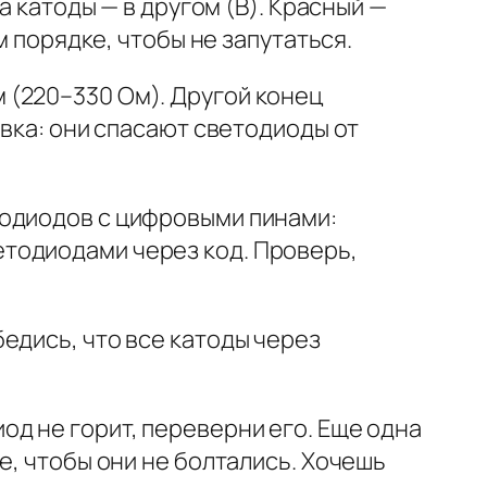
а катоды — в другом (B). Красный —
м порядке, чтобы не запутаться.
 (220–330 Ом). Другой конец
овка: они спасают светодиоды от
тодиодов с цифровыми пинами:
светодиодами через код. Проверь,
едись, что все катоды через
од не горит, переверни его. Еще одна
е, чтобы они не болтались. Хочешь