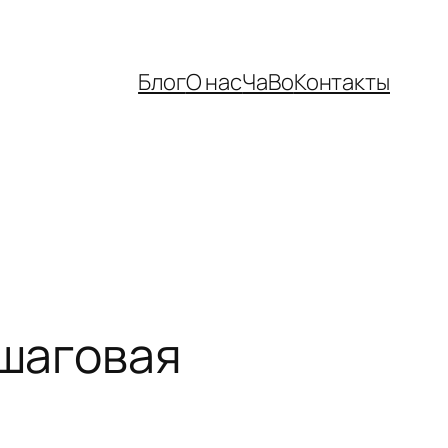
Блог
О нас
ЧаВо
Контакты
ошаговая