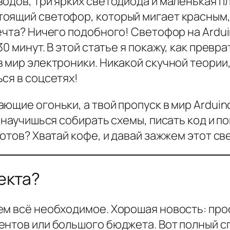
одов, три ярких светодиода и маленькая пла
оящий светофор, который мигает красным, 
ечта? Ничего подобного! Светофор на Ardui
0 минут. В этой статье я покажу, как превра
 мир электроники. Никакой скучной теории,
ся в соцсетях!
ющие огоньки, а твой пропуск в мир Arduin
 научишься собирать схемы, писать код и п
Готов? Хватай кофе, и давай зажжем этот с
екта?
м всё необходимое. Хорошая новость: прос
ентов или большого бюджета. Вот полный с