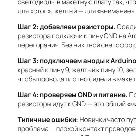
светодиоды в макетную плату так, что
для «стоп», желтый — для «внимание»,
Шаг 2: добавляем резисторы.
Соеди
резистора подключи к пину GND на Ar
перегорания. Без них твой светофор
Шаг 3: подключаем аноды к Arduino
красный к пину 9, желтый к пину 10, з
чтобы провода плотно сидели в макетн
Шаг 4: проверяем GND и питание.
По
резисторы идут к GND — это общий «ми
Типичные ошибки:
Новички часто пут
проблема — плохой контакт проводов.