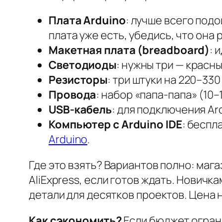
Плата Arduino
: лучше всего подо
плата уже есть, убедись, что она 
Макетная плата (breadboard)
: 
Светодиоды
: нужны три — красны
Резисторы
: три штуки на 220–330
Провода
: набор «папа-папа» (10
USB-кабель
: для подключения Ar
Компьютер с Arduino IDE
: беспл
Arduino
.
Где это взять? Вариантов полно: мага
AliExpress, если готов ждать. Новичк
детали для десятков проектов. Цена н
Как сэкономить?
Если бюджет ограни