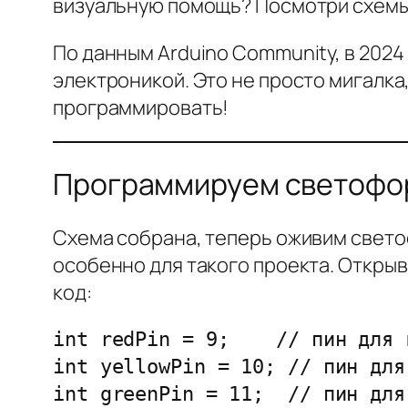
визуальную помощь? Посмотри схем
По данным Arduino Community, в 202
электроникой. Это не просто мигалка
программировать!
Программируем светофор
Схема собрана, теперь оживим свето
особенно для такого проекта. Открыва
код:
int redPin = 9;    // пин для 
int yellowPin = 10; // пин для
int greenPin = 11;  // пин для