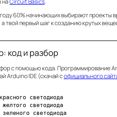
ы на
Circuit Basics
.
4 году 60% начинающих выбирают проекты в
, а твой первый шаг к созданию крутых веще
: код и разбор
фор с помощью кода. Программирование Ard
й Arduino IDE (скачай с
официального сайт
красного светодиода

 желтого светодиода

 зеленого светодиода
