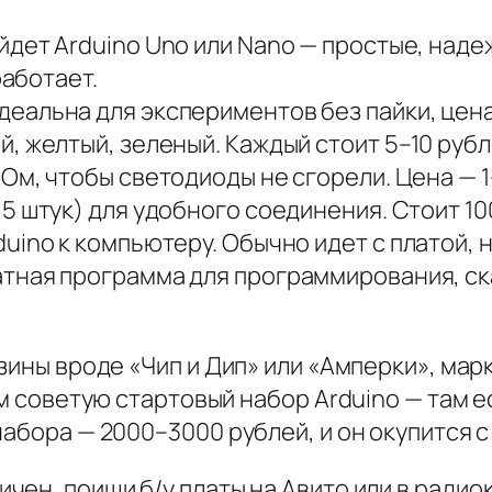
йдет Arduino Uno или Nano — простые, наде
работает.
идеальна для экспериментов без пайки, цен
й, желтый, зеленый. Каждый стоит 5–10 рубл
 Ом, чтобы светодиоды не сгорели. Цена — 1
–15 штук) для удобного соединения. Стоит 1
duino к компьютеру. Обычно идет с платой, 
атная программа для программирования, с
зины вроде «Чип и Дип» или «Амперки», марк
ам советую стартовый набор Arduino — там е
абора — 2000–3000 рублей, и он окупится с
чен, поищи б/у платы на Авито или в радио