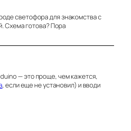
роде светофора для знакомства с
й. Схема готова? Пора
uino — это проще, чем кажется,
а
, если еще не установил) и вводи