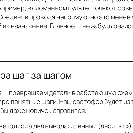
например, в сломанном пульте. Только пров
Соединяй провода напрямую, но это менее 
й их назначение. Главное — не забудь рези
ра шаг за шагом
 — превращаем детали в работающую схему.
про понятные шаги. Наш светофор будет из
обы даже новичок справился.
ветодиода два вывода: длинный (анод, «+») и