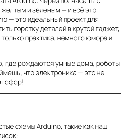
та Arduino. Через полчаса ты с
желтым и зеленым — и всё это
no — это идеальный проект для
тить горстку деталей в крутой гаджет,
 только практика, немного юмора и
o, где рождаются умные дома, роботы
оймешь, что электроника — это не
ветофор!
тые схемы Arduino, такие как наш
писок: