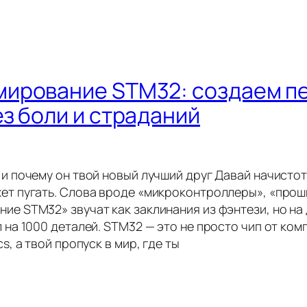
ирование STM32: создаем п
ез боли и страданий
 и почему он твой новый лучший друг Давай начистот
ет пугать. Слова вроде «микроконтроллеры», «прош
ие STM32» звучат как заклинания из фэнтези, но на 
 на 1000 деталей. STM32 — это не просто чип от ком
s, а твой пропуск в мир, где ты