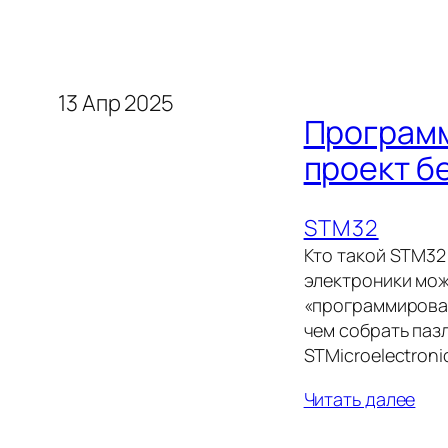
13 Апр 2025
Программ
проект б
STM32
Кто такой STM32
электроники мож
«программирован
чем собрать пазл
STMicroelectronic
Читать далее