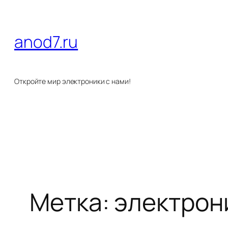
Перейти
к
anod7.ru
содержимому
Откройте мир электроники с нами!
Метка:
электрон