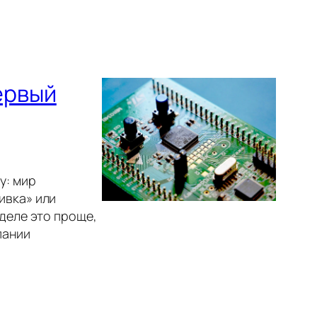
ервый
у: мир
ивка» или
деле это проще,
пании