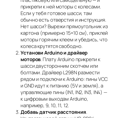
прикрепи к ней моторы с колесами.
Если у тебя готовое шасси, там
обычно есть отверстия и инструкция.
Нет шасси? Вырежи прямоугольник из
картона (примерно 15×10 см), приклей
моторы горячим клеем и убедись, что
колеса крутятся свободно.
Установи Arduino и драйвер
моторов
. Плату Arduino прикрепи к
шасси двусторонним скотчем или
болтами. Драйвер L298N размести
рядом и подключи к Arduino: пины VCC
и GND идут к питанию (5V и земля), а
управляющие пины (IN1, IN2, IN3, IN4) —
к цифровым выходам Arduino,
например, 9, 10, 11, 12.
Добавь датчик расстояния
.