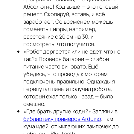
Абсолютно! Код выше — это готовый
рецепт. Скопируй, вставь, и всё
заработает. Со временем можешь
поменять цифры, например,
расстояние с 20 см на 30, и
посмотреть, что получится.
«Робот дергается или не едет, что не
так?»
Проверь батареи — слабое
питание часто виновато. Ещё
убедись, что провода к моторам
подключены правильно. Однажды я
перепутал пины и получил робота,
который ехал только назад — было
смешно.
«Где брать другие коды?»
Загляни в
библиотеку примеров Arduino
. Там
куча идей, от мигающих лампочек до
роботов с Bluetooth.