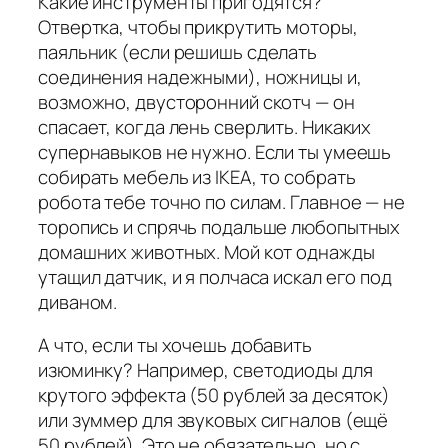
Какие инструменты пригодятся?
Отвертка, чтобы прикрутить моторы,
паяльник (если решишь сделать
соединения надежными), ножницы и,
возможно, двусторонний скотч — он
спасает, когда лень сверлить. Никаких
супернавыков не нужно. Если ты умеешь
собирать мебель из IKEA, то собрать
робота тебе точно по силам. Главное — не
торопись и спрячь подальше любопытных
домашних животных. Мой кот однажды
утащил датчик, и я полчаса искал его под
диваном.
А что, если ты хочешь добавить
изюминку? Например, светодиоды для
крутого эффекта (50 рублей за десяток)
или зуммер для звуковых сигналов (ещё
50 рублей). Это не обязательно, но с