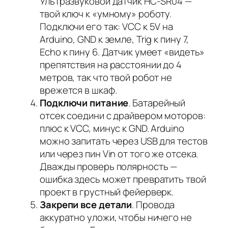
Ультразвуковой датчик HC-SR04 —
твой ключ к «умному» роботу.
Подключи его так: VCC к 5V на
Arduino, GND к земле, Trig к пину 7,
Echo к пину 6. Датчик умеет «видеть»
препятствия на расстоянии до 4
метров, так что твой робот не
врежется в шкаф.
Подключи питание
. Батарейный
отсек соедини с драйвером моторов:
плюс к VCC, минус к GND. Arduino
можно запитать через USB для тестов
или через пин Vin от того же отсека.
Дважды проверь полярность —
ошибка здесь может превратить твой
проект в грустный фейерверк.
Закрепи все детали
. Провода
аккуратно уложи, чтобы ничего не