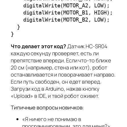
    digitalWrite(MOTOR_A2, LOW);

    digitalWrite(MOTOR_B1, HIGH);

    digitalWrite(MOTOR_B2, LOW);

  }

}
Что делает этот код?
Датчик HC-SR04
каждую секунду проверяет, есть ли
препятствие впереди. Если что-то ближе
20 см (например, стена или кот), робот
останавливается и поворачивает направо.
Если путь свободен, он едет вперед.
Загрузи код в Arduino, нажав кнопку
«Upload» в IDE, и твой робот оживет.
Типичные вопросы новичков:
«Я ничего не понимаю в
программировании, это для меня?»