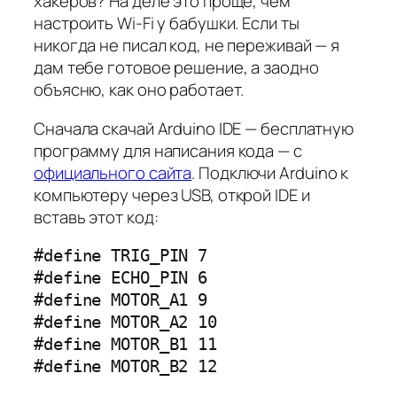
хакеров? На деле это проще, чем
настроить Wi-Fi у бабушки. Если ты
никогда не писал код, не переживай — я
дам тебе готовое решение, а заодно
объясню, как оно работает.
Сначала скачай Arduino IDE — бесплатную
программу для написания кода — с
официального сайта
. Подключи Arduino к
компьютеру через USB, открой IDE и
вставь этот код:
#define TRIG_PIN 7

#define ECHO_PIN 6

#define MOTOR_A1 9

#define MOTOR_A2 10

#define MOTOR_B1 11

#define MOTOR_B2 12
