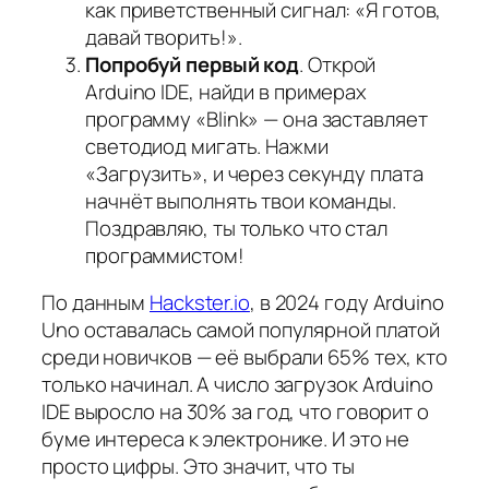
как приветственный сигнал: «Я готов,
давай творить!».
Попробуй первый код
. Открой
Arduino IDE, найди в примерах
программу «Blink» — она заставляет
светодиод мигать. Нажми
«Загрузить», и через секунду плата
начнёт выполнять твои команды.
Поздравляю, ты только что стал
программистом!
По данным
Hackster.io
, в 2024 году Arduino
Uno оставалась самой популярной платой
среди новичков — её выбрали 65% тех, кто
только начинал. А число загрузок Arduino
IDE выросло на 30% за год, что говорит о
буме интереса к электронике. И это не
просто цифры. Это значит, что ты