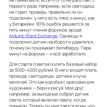
первого раза. Например, если светодиод
не горит, проверь, правильно ли он
подключен: у него есть плюс и минус, как
у батарейки. 90% ошибок решаются за
пять минут чтения форумов, вроде
Arduino Stack Exchange
. Однажды я
подключил датчик наоборот и удивлялся,
почему он показывает белиберду. Пара
минут на форуме — и всё заработало.
Для старта советую купить базовый набор
за 3000–4000 рублей. В него входят плата,
провода, светодиоды, датчики и куча
мелочей. Это как коробка с красками для
художника — бери и рисуй. Мой друг,
например, за выходные собрал датчик
света, который включал лампу, когда
темнело. Теперь он хвастается всем, что