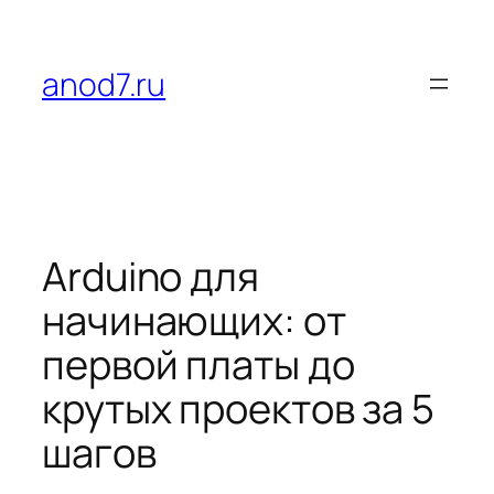
Перейти
к
содержимому
anod7.ru
Arduino для
начинающих: от
первой платы до
крутых проектов за 5
шагов