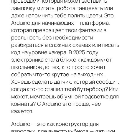
проводами, которая может заставить
лампочку мигать, робота танцевать или
даже напомнить тебе полить цветы. Это
Arduino для начинающих — платформа,
которая превращает твои фантазии в
реальность без необходимости
разбираться в сложных схемах или писать
код на уровне хакера. В 2025 году
электроника стала ближе к каждому: от
школьников до тех, кто просто хочет
собрать что-то крутое на выходных.
Хочешь сделать датчик, который сообщит,
когда кто-то стащил твой бутерброд? Или,
может, мечтаешь об умной подсветке для
комнаты? С Arduino это проще, чем
кажется.
Arduino — это как конструктор для
взрослых, где вместо кубиков — датчики,