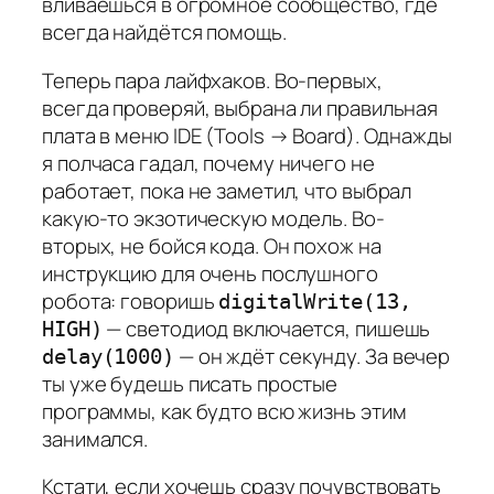
вливаешься в огромное сообщество, где
всегда найдётся помощь.
Теперь пара лайфхаков. Во-первых,
всегда проверяй, выбрана ли правильная
плата в меню IDE (Tools → Board). Однажды
я полчаса гадал, почему ничего не
работает, пока не заметил, что выбрал
какую-то экзотическую модель. Во-
вторых, не бойся кода. Он похож на
инструкцию для очень послушного
робота: говоришь
digitalWrite(13,
— светодиод включается, пишешь
HIGH)
— он ждёт секунду. За вечер
delay(1000)
ты уже будешь писать простые
программы, как будто всю жизнь этим
занимался.
Кстати, если хочешь сразу почувствовать