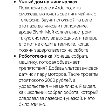
Умный дом на минималках
.
Подключи реле к Arduino, и ты
сможешь включать свет или чайник с
телефона. Звучит сложно? На деле
это пара датчиков и приложение,
вроде Blynk. Мой коллега настроил
такую систему за выходные, и теперь
его кот не сидит в темноте, когда
хозяин задерживается на работе.
Робототехника
. Хочешь собрать
машинку, которая объезжает
препятствия? Добавь ультразвуковой
датчик и пару моторов. Такие проекты
стоят около 2000 рублей, а
удовольствия — на миллион. Я видел,
как школьник собрал робота, который
следовал за лазерной указкой, и это
было эпично.