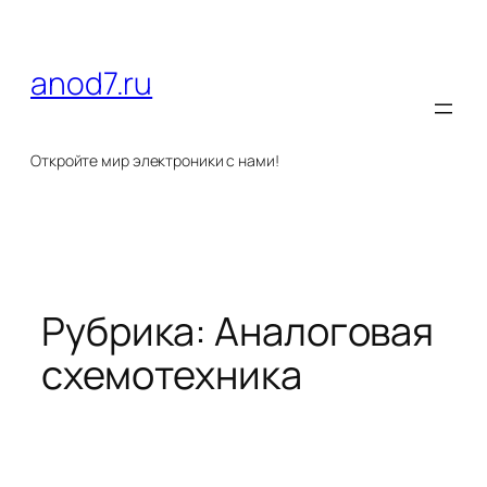
Перейти
к
содержимому
anod7.ru
Откройте мир электроники с нами!
Рубрика:
Аналоговая
схемотехника