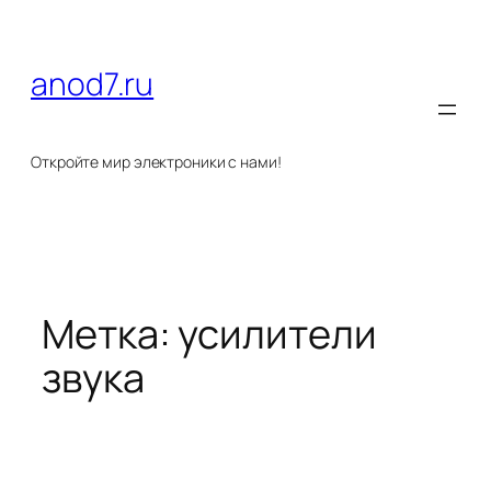
Перейти
к
содержимому
anod7.ru
Откройте мир электроники с нами!
Метка:
усилители
звука