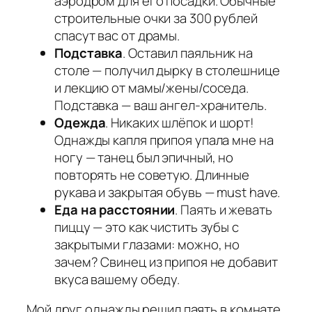
аэродром для его посадки. Обычные
строительные очки за 300 рублей
спасут вас от драмы.
Подставка
. Оставил паяльник на
столе — получил дырку в столешнице
и лекцию от мамы/жены/соседа.
Подставка — ваш ангел-хранитель.
Одежда
. Никаких шлёпок и шорт!
Однажды капля припоя упала мне на
ногу — танец был эпичный, но
повторять не советую. Длинные
рукава и закрытая обувь — must have.
Еда на расстоянии
. Паять и жевать
пиццу — это как чистить зубы с
закрытыми глазами: можно, но
зачем? Свинец из припоя не добавит
вкуса вашему обеду.
Мой друг однажды решил паять в комнате