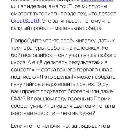
кишат идеями, а на YouTube миллионы
смотрят туториалы вроде тех, что делает
GreatScott!
. Это затягивает, потому что
каждый проект — маленькая победа.
Попробуйте что-то своё: мигалку, датчик
температуры, робота на колёсиках. Не
бойтесь ошибок — они учат лучше любого
курса. А ещё делитесь результатами в
соцсетях — фотка вашего первого шва с
подписью «Я это сделал!» может собрать
кучу лайков и вдохновить других. Вдруг
ваш проект подхватят блогеры или даже
СМИ? В прошлом году парень из Перми
собрал умный полив для цветов и попал в
местные новости — чем вы хуже?
Если что-то непонятно, заглядывайте в