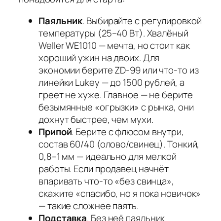
Паяльник
. Выбирайте с регулировкой
температуры (25–40 Вт). Хвалёный
Weller WE1010 — мечта, но стоит как
хороший ужин на двоих. Для
экономии берите ZD-99 или что-то из
линейки Lukey — до 1500 рублей, а
греет не хуже. Главное — не берите
безымянные «огрызки» с рынка, они
дохнут быстрее, чем мухи.
Припой
. Берите с флюсом внутри,
состав 60/40 (олово/свинец). Тонкий,
0,8–1 мм — идеально для мелкой
работы. Если продавец начнёт
впаривать что-то «без свинца»,
скажите «спасибо, но я пока новичок»
— такие сложнее паять.
Подставка
. Без неё паяльник