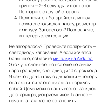
припоя — 2–3 секунды, и шов готов.
Повторите с другой стороны.
Подключите к батарейке: длинная
ножка светодиода к плюсу, резистор
к минусу. Загорелось? Поздравляю,
вы теперь электронщик!
Не загорелось? Проверьте полярность —
светодиоды капризные. А если хочется
большего, соберите
мигалку на Arduino
.
Это чуть сложнее, но всё ещё по силам:
пара проводов, светодиод и 10 строк кода.
Я как-то сделал такую для кошки — теперь
она охотится за огоньком, а я горжусь
собой. Дома можно паять всё: от зарядок
до старых радиоприёмников. Главное —
начать, а там вас не остановить.