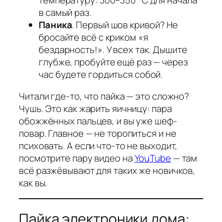
температуру: 300–350 °C для начала
в самый раз.
Паника
. Первый шов кривой? Не
бросайте всё с криком «я
бездарность!». У всех так. Дышите
глубже, пробуйте ещё раз — через
час будете гордиться собой.
Читали где-то, что пайка — это сложно?
Чушь. Это как жарить яичницу: пара
обожжённых пальцев, и вы уже шеф-
повар. Главное — не торопиться и не
психовать. А если что-то не выходит,
посмотрите пару видео на
YouTube
— там
всё разжёвывают для таких же новичков,
как вы.
Пайка электроники дома: