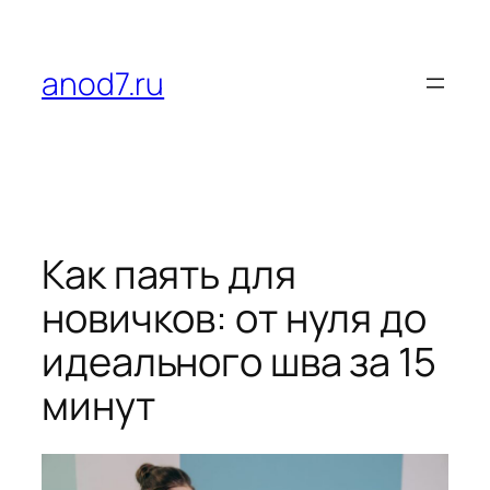
Перейти
к
содержимому
anod7.ru
Как паять для
новичков: от нуля до
идеального шва за 15
минут