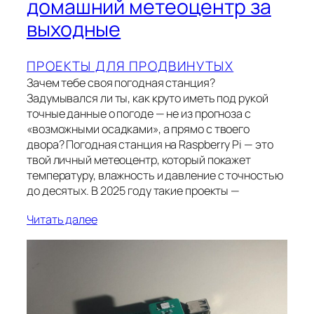
домашний метеоцентр за
выходные
ПРОЕКТЫ ДЛЯ ПРОДВИНУТЫХ
Зачем тебе своя погодная станция?
Задумывался ли ты, как круто иметь под рукой
точные данные о погоде — не из прогноза с
«возможными осадками», а прямо с твоего
двора? Погодная станция на Raspberry Pi — это
твой личный метеоцентр, который покажет
температуру, влажность и давление с точностью
до десятых. В 2025 году такие проекты —
Читать далее