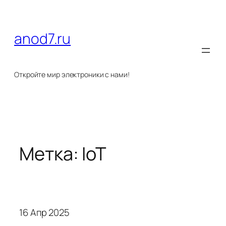
Перейти
к
содержимому
anod7.ru
Откройте мир электроники с нами!
Метка:
IoT
16 Апр 2025