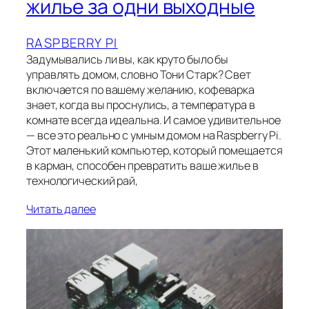
жилье за одни выходные
RASPBERRY PI
Задумывались ли вы, как круто было бы
управлять домом, словно Тони Старк? Свет
включается по вашему желанию, кофеварка
знает, когда вы проснулись, а температура в
комнате всегда идеальна. И самое удивительное
— все это реально с умным домом на Raspberry Pi.
Этот маленький компьютер, который помещается
в карман, способен превратить ваше жилье в
технологический рай,
Читать далее