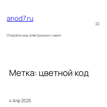
Перейти
к
содержимому
anod7.ru
Откройте мир электроники с нами!
Метка:
цветной код
4 Апр 2025